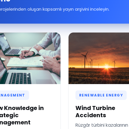
projelerinden oluşan kapsamlı yayın arşivini inceleyin.
RENEWABLE ENERGY
ANAGEMENT
Wind Turbine
w Knowledge in
Accidents
ategic
nagement
Rüzgâr türbini kazalarının