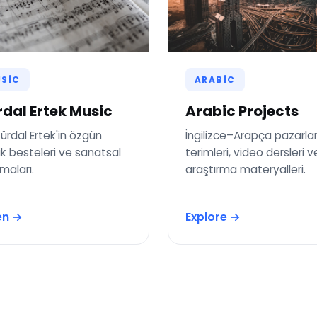
SIC
ARABIC
dal Ertek Music
Arabic Projects
Gürdal Ertek'in özgün
İngilizce–Arapça pazarl
k besteleri ve sanatsal
terimleri, video dersleri v
maları.
araştırma materyalleri.
en →
Explore →