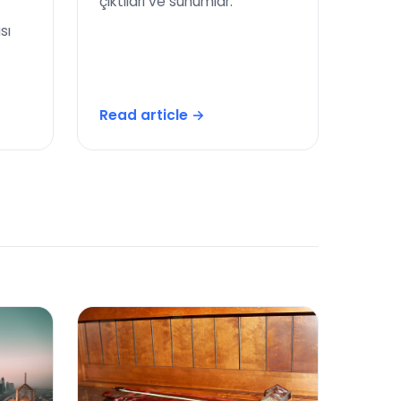
çıktıları ve sunumlar.
sı
Read article →