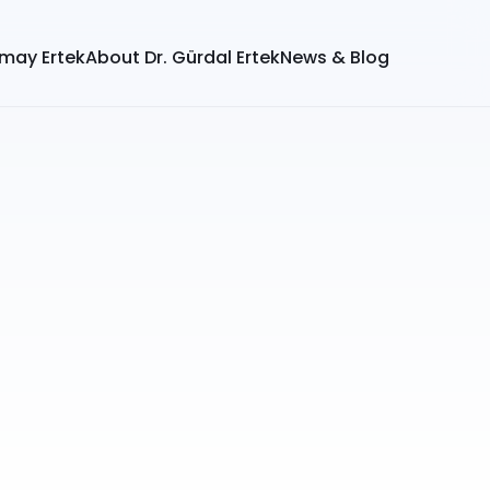
ümay Ertek
About Dr. Gürdal Ertek
News & Blog