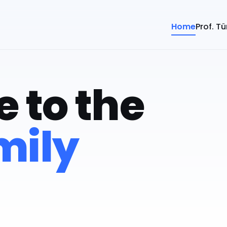
Home
Prof. T
 to the
mily