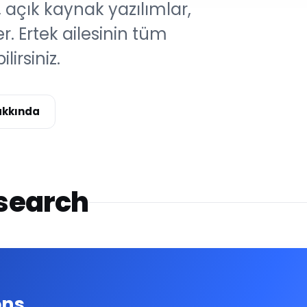
 açık kaynak yazılımlar,
r. Ertek ailesinin tüm
irsiniz.
hakkında
esearch
ons