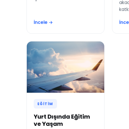
akad
katkı
İncele →
İnce
EĞITIM
Yurt Dışında Eğitim
ve Yaşam