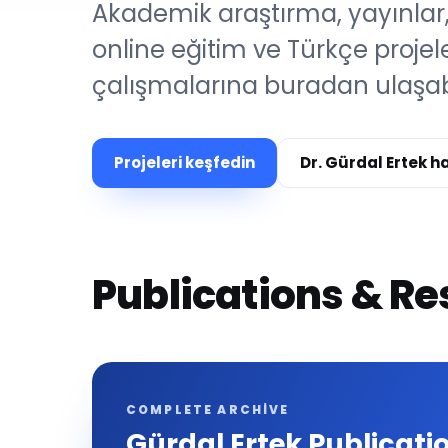
Akademik araştırma, yayınlar,
online eğitim ve Türkçe projele
çalışmalarına buradan ulaşabil
Projeleri keşfedin
Dr. Gürdal Ertek 
Publications & R
COMPLETE ARCHIVE
Gürdal Ertek Publicati