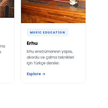
MUSIC EDUCATION
Erhu
ama
Erhu enstrümanının yapısı,
e
akordu ve çalma teknikleri
için Türkçe dersler.
Explore →