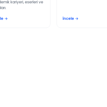
emik kariyeri, eserleri ve
ları.
le →
İncele →